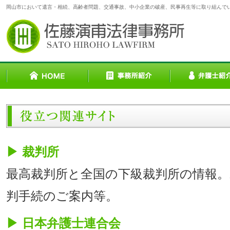
岡山市において遺言・相続、高齢者問題、交通事故、中小企業の破産、民事再生等に取り組んで
▶ 裁判所
最高裁判所と全国の下級裁判所の情報。
判手続のご案内等。
▶ 日本弁護士連合会